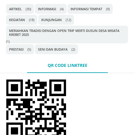
ARTIKEL
(30)
INFORMASI
(4)
INFORMASI TEMPAT
(9)
KEGIATAN
(18)
KUNJUNGAN
(12)
MERIAHKAN TRADISI DENGAN OPEN TRIP MERTI DUSUN DESA WISATA
KREBET 2025
(1)
PRESTASI
(5)
SENI DAN BUDAYA
(2)
QR CODE LINKTREE