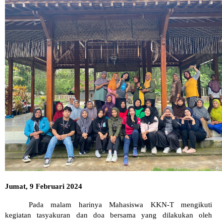
Jumat, 9 Februari 2024
Pada malam harinya Mahasiswa KKN-T mengikuti
kegiatan tasyakuran dan doa bersama yang dilakukan oleh