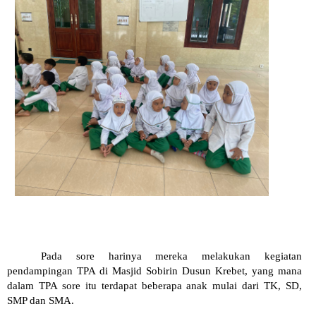
Pada sore harinya mereka melakukan kegiatan
pendampingan TPA di Masjid Sobirin Dusun Krebet, yang mana
dalam TPA sore itu terdapat beberapa anak mulai dari TK, SD,
SMP dan SMA.