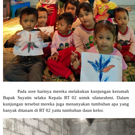
Pada sore harinya mereka melakukan kunjungan kerumah
Bapak Suyatin selaku Kepala RT 02 untuk silaturahmi. Dalam
kunjungan tersebut mereka juga menanyakan tumbuhan apa yang
banyak ditanam di RT 02 yaitu tumbuhan daun kelor.