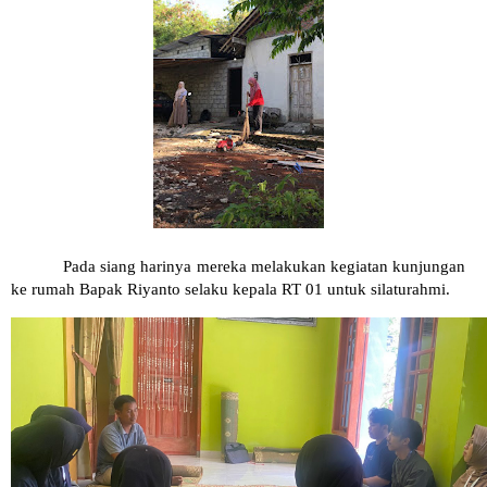
Pada siang harinya mereka melakukan kegiatan kunjungan
ke rumah Bapak Riyanto selaku kepala RT 01 untuk silaturahmi.