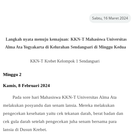
Sabtu, 16 Maret 2024
Langkah nyata menuju kemajuan: KKN-T Mahasiswa Universitas
Alma Ata Yogyakarta di Kelurahan Sendangsari di Minggu Kedua
KKN-T Krebet Kelompok 1 Sendangsari
Minggu 2
Kamis, 8 Februari 2024
Pada sore hari Mahasiswa KKN-T Universitas Alma Ata
melakukan posyandu dan senam lansia. Mereka melakukan
pengecekan kesehatan yaitu cek tekanan darah, berat badan dan
cek gula darah setelah pengecekan juha senam bersama para
lansia di Dusun Krebet.