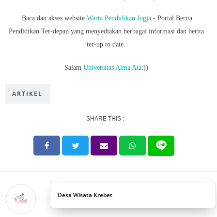
Baca dan akses website
Warta Pendidikan Jogja
- Portal Berita
Pendidikan Ter-depan yang menyediakan berbagai informasi dan berita
ter-up to date.
Salam
Universitas Alma Ata
:))
ARTIKEL
SHARE THIS :
Desa Wisata Krebet