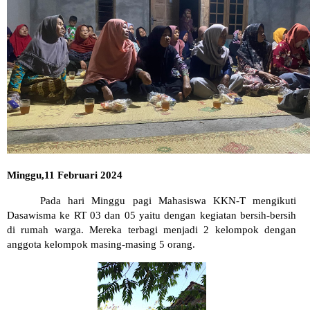
Minggu,11 Februari 2024
Pada hari Minggu pagi Mahasiswa KKN-T mengikuti
Dasawisma ke RT 03 dan 05 yaitu dengan kegiatan bersih-bersih
di rumah warga. Mereka terbagi menjadi 2 kelompok dengan
anggota kelompok masing-masing 5 orang.