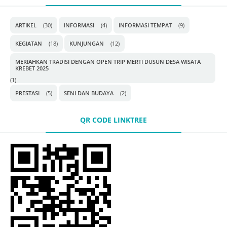
ARTIKEL
(30)
INFORMASI
(4)
INFORMASI TEMPAT
(9)
KEGIATAN
(18)
KUNJUNGAN
(12)
MERIAHKAN TRADISI DENGAN OPEN TRIP MERTI DUSUN DESA WISATA
KREBET 2025
(1)
PRESTASI
(5)
SENI DAN BUDAYA
(2)
QR CODE LINKTREE